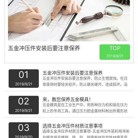
五金冲压件安装后要注意保养
TOP
2019/9/21
01
五金冲压件安装后要注意保养
五金冲压件安装后要注意保养，防止生锈腐蚀。在日
2019/9/21
常使用时要轻关轻开，防止硬关硬开，造成损坏。没
有噪音，就有了现在的尼龙轮。
02
来，教您保养五金模具！
五金模具是在工业生产中，用各种压力机和装在压力
2019/9/21
机上的专用工具，通过压力把金属材料制出所需形状
的零件或制品，这种专用工具统称为五金模具。
03
选择五金冲压件材质注意事项
选择五金冲压件材质注意事项-五金冲压件是利用冲床
2019/9/20
及模具将不锈钢，铁，铝，铜等板材及异性材使其变