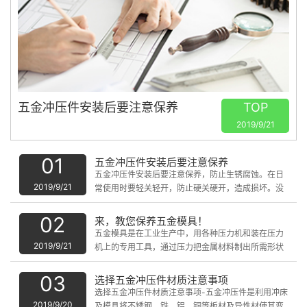
五金冲压件安装后要注意保养
TOP
2019/9/21
01
五金冲压件安装后要注意保养
五金冲压件安装后要注意保养，防止生锈腐蚀。在日
2019/9/21
常使用时要轻关轻开，防止硬关硬开，造成损坏。没
有噪音，就有了现在的尼龙轮。
02
来，教您保养五金模具！
五金模具是在工业生产中，用各种压力机和装在压力
2019/9/21
机上的专用工具，通过压力把金属材料制出所需形状
的零件或制品，这种专用工具统称为五金模具。
03
选择五金冲压件材质注意事项
选择五金冲压件材质注意事项-五金冲压件是利用冲床
2019/9/20
及模具将不锈钢，铁，铝，铜等板材及异性材使其变