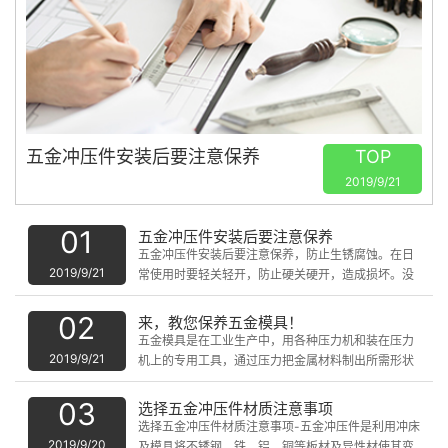
五金冲压件安装后要注意保养
TOP
2019/9/21
01
五金冲压件安装后要注意保养
五金冲压件安装后要注意保养，防止生锈腐蚀。在日
2019/9/21
常使用时要轻关轻开，防止硬关硬开，造成损坏。没
有噪音，就有了现在的尼龙轮。
02
来，教您保养五金模具！
五金模具是在工业生产中，用各种压力机和装在压力
2019/9/21
机上的专用工具，通过压力把金属材料制出所需形状
的零件或制品，这种专用工具统称为五金模具。
03
选择五金冲压件材质注意事项
选择五金冲压件材质注意事项-五金冲压件是利用冲床
2019/9/20
及模具将不锈钢，铁，铝，铜等板材及异性材使其变